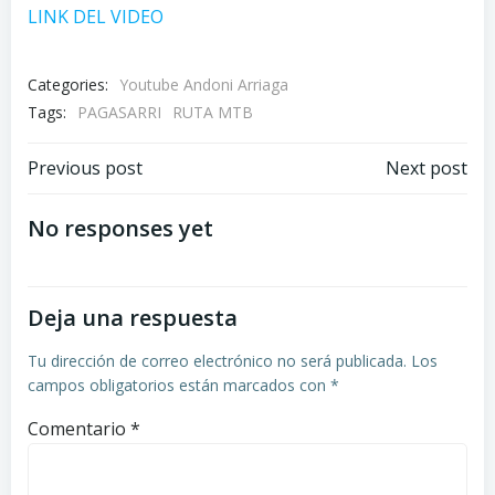
LINK DEL VIDEO
Categories:
Youtube Andoni Arriaga
Tags:
PAGASARRI
RUTA MTB
Navegación
Navegación
Previous post
Next post
por
por
No responses yet
las
las
Deja una respuesta
entradas
entradas
Tu dirección de correo electrónico no será publicada.
Los
campos obligatorios están marcados con
*
Comentario
*