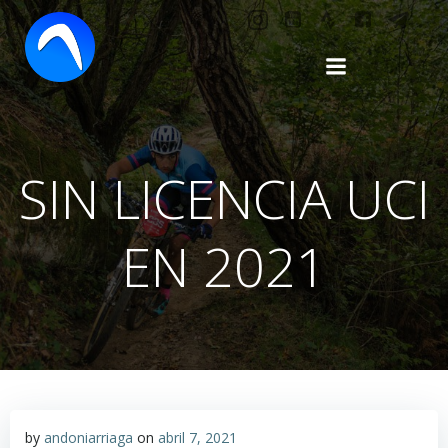
Saltar
al
contenido
SIN LICENCIA UCI
EN 2021
by
andoniarriaga
on
abril 7, 2021