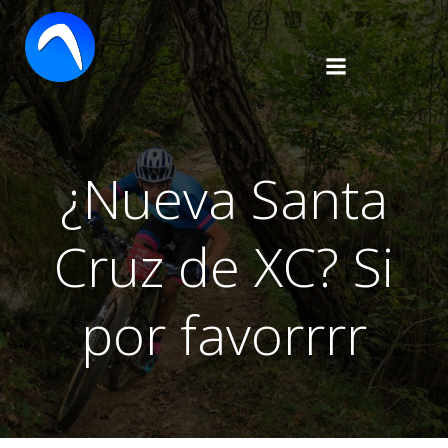
Saltar
al
contenido
¿Nueva Santa
Cruz de XC? Si
por favorrrr