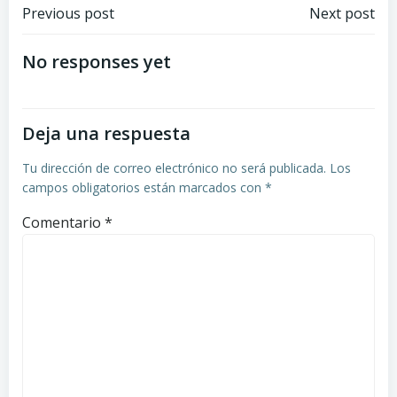
Navegación
Navegación
Previous post
Next post
por
por
No responses yet
las
las
Deja una respuesta
entradas
entradas
Tu dirección de correo electrónico no será publicada.
Los
campos obligatorios están marcados con
*
Comentario
*