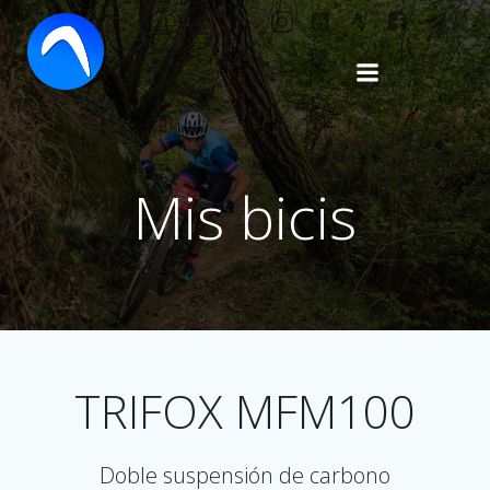
Saltar
al
contenido
Mis bicis
TRIFOX MFM100
Doble suspensión de carbono