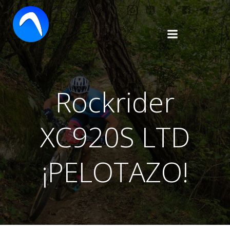
Saltar
al
contenido
Rockrider
XC920S LTD
¡PELOTAZO!