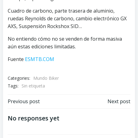
Cuadro de carbono, parte trasera de aluminio,
ruedas Reynolds de carbono, cambio electrónico GX
AXS, Suspensión Rockshox SID…
No entiendo cómo no se venden de forma masiva
aún estas ediciones limitadas.
Fuente
ESMTB.COM
Categories:
Mundo Biker
Tags:
Sin etiqueta
Navegación
Navegación
Previous post
Next post
por
por
No responses yet
las
las