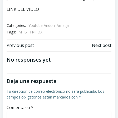
LINK DEL VIDEO
Categories:
Youtube Andoni Arriaga
Tags:
MTB
TRIFOX
Navegación
Navegación
Previous post
Next post
por
por
No responses yet
las
las
Deja una respuesta
entradas
entradas
Tu dirección de correo electrónico no será publicada.
Los
campos obligatorios están marcados con
*
Comentario
*