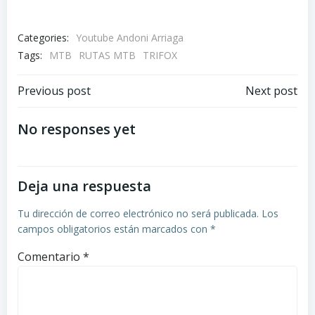
Categories:
Youtube Andoni Arriaga
Tags:
MTB
RUTAS MTB
TRIFOX
Navegación
Navegación
Previous post
Next post
por
por
No responses yet
las
las
Deja una respuesta
entradas
entradas
Tu dirección de correo electrónico no será publicada.
Los
campos obligatorios están marcados con
*
Comentario
*