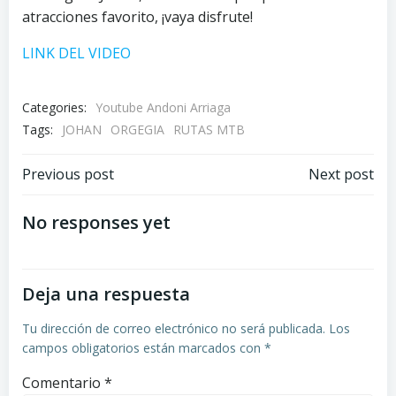
atracciones favorito, ¡vaya disfrute!
LINK DEL VIDEO
Categories:
Youtube Andoni Arriaga
Tags:
JOHAN
ORGEGIA
RUTAS MTB
Navegación
Navegación
Previous post
Next post
por
por
No responses yet
las
las
Deja una respuesta
entradas
entradas
Tu dirección de correo electrónico no será publicada.
Los
campos obligatorios están marcados con
*
Comentario
*