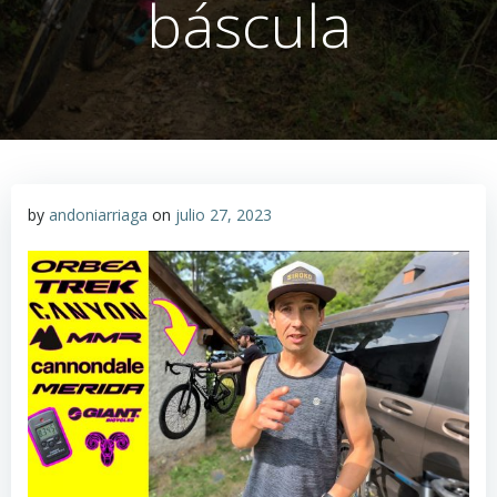
báscula
by
andoniarriaga
on
julio 27, 2023