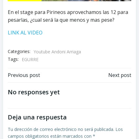
En el stage para Pirineos aprovechamos las 12 para
pesarlas, ¿cual será la que menos y mas pese?
LINK AL VIDEO
Categories:
Youtube Andoni Arriaga
Tags:
EGURRE
Navegación
Navegación
Previous post
Next post
por
por
No responses yet
las
las
Deja una respuesta
entradas
entradas
Tu dirección de correo electrónico no será publicada.
Los
campos obligatorios están marcados con
*