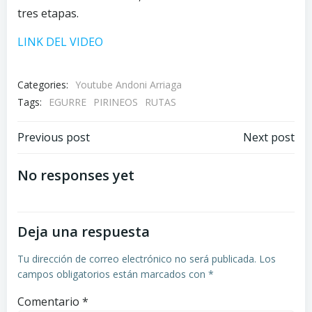
tres etapas.
LINK DEL VIDEO
Categories:
Youtube Andoni Arriaga
Tags:
EGURRE
PIRINEOS
RUTAS
Navegación
Navegación
Previous post
Next post
por
por
No responses yet
las
las
Deja una respuesta
entradas
entradas
Tu dirección de correo electrónico no será publicada.
Los
campos obligatorios están marcados con
*
Comentario
*