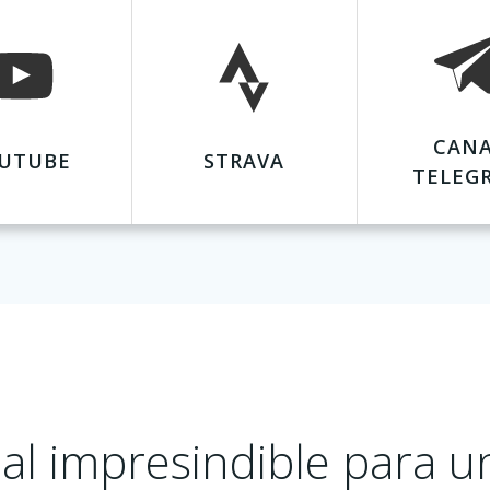
CAN
UTUBE
STRAVA
TELEG
al impresindible para u