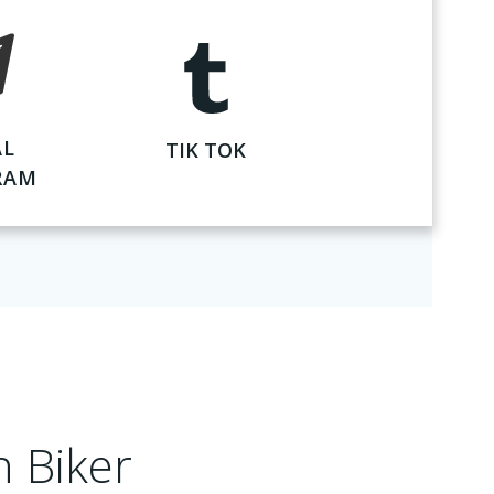
AL
TIK TOK
RAM
n Biker